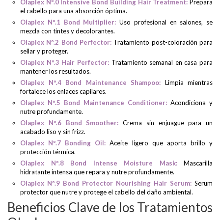
Olaplex Nº.0 Intensive Bond Building Hair Treatment:
Prepara
el cabello para una absorción óptima.
Olaplex Nº.1 Bond Multiplier:
Uso profesional en salones, se
mezcla con tintes y decolorantes.
Olaplex Nº.2 Bond Perfector:
Tratamiento post-coloración para
sellar y proteger.
Olaplex Nº.3 Hair Perfector:
Tratamiento semanal en casa para
mantener los resultados.
Olaplex Nº.4 Bond Maintenance Shampoo:
Limpia mientras
fortalece los enlaces capilares.
Olaplex Nº.5 Bond Maintenance Conditioner:
Acondiciona y
nutre profundamente.
Olaplex Nº.6 Bond Smoother:
Crema sin enjuague para un
acabado liso y sin frizz.
Olaplex Nº.7 Bonding Oil:
Aceite ligero que aporta brillo y
protección térmica.
Olaplex Nº.8 Bond Intense Moisture Mask:
Mascarilla
hidratante intensa que repara y nutre profundamente.
Olaplex Nº.9 Bond Protector Nourishing Hair Serum:
Serum
protector que nutre y protege el cabello del daño ambiental.
Beneficios Clave de los Tratamientos