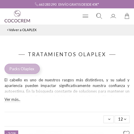
663 283 290
·
ENVÍO GRATIS DESDE 45€*
Volver a OLAPLEX
TRATAMIENTOS OLAPLEX
Packs Olaplex
El cabello es uno de nuestros rasgos más distintivos, y su salud y
apariencia pueden impactar significativamente nuestra confianza y
autoestima. En la búsqueda constante de soluciones para mantener un
cabello fuerte, brillante y saludable,
los tratamientos Olaplex
surgen
Ver más..
como una verdadera revolución en la industria del cuidado capilar.
Olaplex no es simplemente otra marca más en el mercado; sus
innovadores tratamientos representan un avance científico que ha
12
transformado la forma en que cuidamos y protegemos nuestro cabello.
A diferencia de los tratamientos convencionales que solo actúan de
-30%