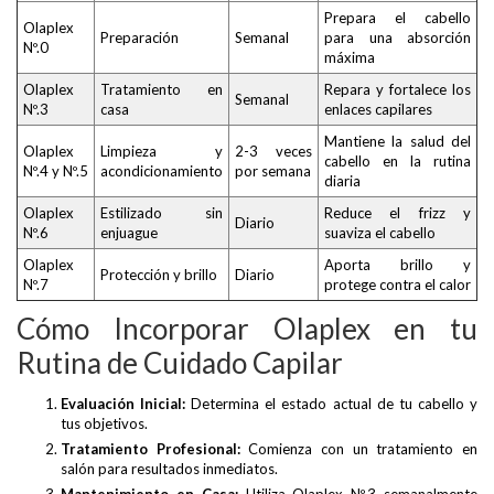
Prepara el cabello
Olaplex
Preparación
Semanal
para una absorción
Nº.0
máxima
Olaplex
Tratamiento en
Repara y fortalece los
Semanal
Nº.3
casa
enlaces capilares
Mantiene la salud del
Olaplex
Limpieza y
2-3 veces
cabello en la rutina
Nº.4 y Nº.5
acondicionamiento
por semana
diaria
Olaplex
Estilizado sin
Reduce el frizz y
Diario
Nº.6
enjuague
suaviza el cabello
Olaplex
Aporta brillo y
Protección y brillo
Diario
Nº.7
protege contra el calor
Cómo Incorporar Olaplex en tu
Rutina de Cuidado Capilar
Evaluación Inicial:
Determina el estado actual de tu cabello y
tus objetivos.
Tratamiento Profesional:
Comienza con un tratamiento en
salón para resultados inmediatos.