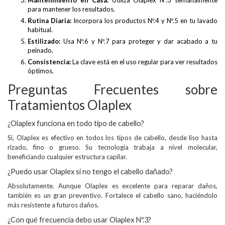
Mantenimiento en Casa:
Utiliza Olaplex Nº.3 semanalmente
para mantener los resultados.
Rutina Diaria:
Incorpora los productos Nº.4 y Nº.5 en tu lavado
habitual.
Estilizado:
Usa Nº.6 y Nº.7 para proteger y dar acabado a tu
peinado.
Consistencia:
La clave está en el uso regular para ver resultados
óptimos.
Preguntas Frecuentes sobre
Tratamientos Olaplex
¿Olaplex funciona en todo tipo de cabello?
Sí, Olaplex es efectivo en todos los tipos de cabello, desde liso hasta
rizado, fino o grueso. Su tecnología trabaja a nivel molecular,
beneficiando cualquier estructura capilar.
¿Puedo usar Olaplex si no tengo el cabello dañado?
Absolutamente. Aunque Olaplex es excelente para reparar daños,
también es un gran preventivo. Fortalece el cabello sano, haciéndolo
más resistente a futuros daños.
¿Con qué frecuencia debo usar Olaplex Nº.3?