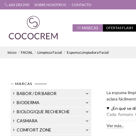
663 283 290
SOBRE NOSOTROS
CONTACTO
MARCAS
OFERTAS FLASH
Inicio
FACIAL
Limpieza Facial
Espuma Limpiadora Facial
MARCAS
La espuma limpi
BABOR / DR BABOR
aclara fácilmen
BIODERMA
¿En qué se di
BIOLOGIQUE RECHERCHE
Cada formato t
CASMARA
profundidad sob
Ver más..
cómoda sobre p
COMFORT ZONE