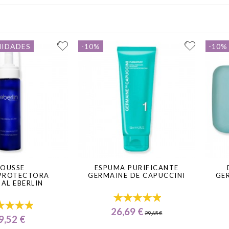
 alta concentración de marcas como Babor o Comfort Zone van un paso
iendo el paso de limpieza en un mini-tratamiento.
, un
tónico facial sin alcohol
es el paso ideal para reequilibrar el pH cután
NIDADES
-10%
-10%
OUSSE
ESPUMA PURIFICANTE
PROTECTORA
GERMAINE DE CAPUCCINI
GE
IAL EBERLIN
26,69 €
29,65 €
9,52 €