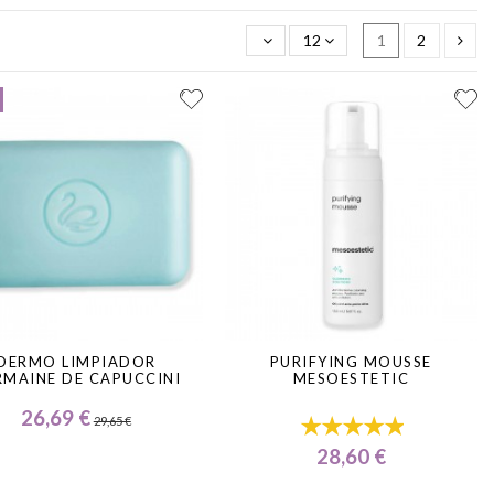
 más allá: incorporan activos hidratantes o calmantes en la propia
12
1
2
eo antes del sérum.
DERMO LIMPIADOR
PURIFYING MOUSSE
RMAINE DE CAPUCCINI
MESOESTETIC
26,69 €
29,65 €
28,60 €