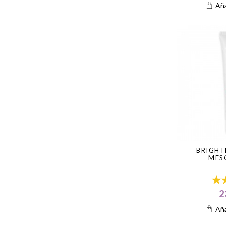
Aña
BRIGHT
MES
2
Aña