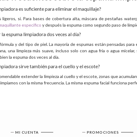
piadora es suficiente para eliminar el maquillaje?
s ligeros, sí. Para bases de cobertura alta, máscara de pestañas waterp
aquillante específico
y después la espuma como segundo paso de limpi
 la espuma limpiadora dos veces al día?
órmula y del tipo de piel. La mayoría de espumas están pensadas para e
ana, una limpieza más suave, incluso solo con agua fría o agua micelar,
bien la espuma dos veces al día.
piadora sirve también para el cuello y el escote?
comendable extender la limpieza al cuello y el escote, zonas que acumula
impiamos con la misma frecuencia. La misma espuma facial funciona per
MI CUENTA
PROMOCIONES