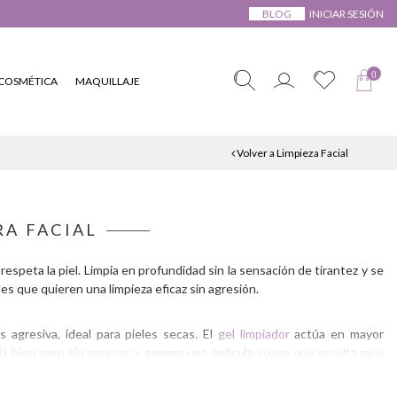
BLOG
INICIAR SESIÓN
0
COSMÉTICA
MAQUILLAJE
Volver a Limpieza Facial
A FACIAL
espeta la piel. Limpia en profundidad sin la sensación de tirantez y se
es que quieren una limpieza eficaz sin agresión.
 agresiva, ideal para pieles secas. El
gel limpiador
actúa en mayor
a bien pero sin resecar, y genera una película suave que resulta muy