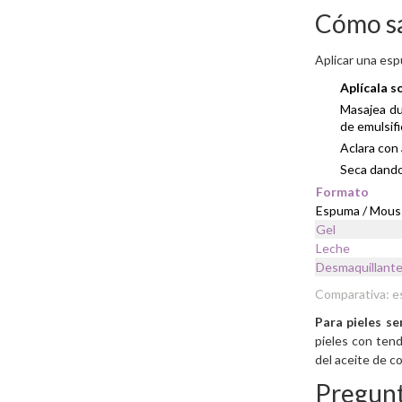
Cómo sa
Aplicar una esp
Aplícala s
Masajea d
de emulsifi
Aclara con
Seca dand
Formato
Espuma / Mous
Gel
Leche
Desmaquillant
Comparativa: es
Para pieles se
pieles con tend
del aceite de c
Pregunt