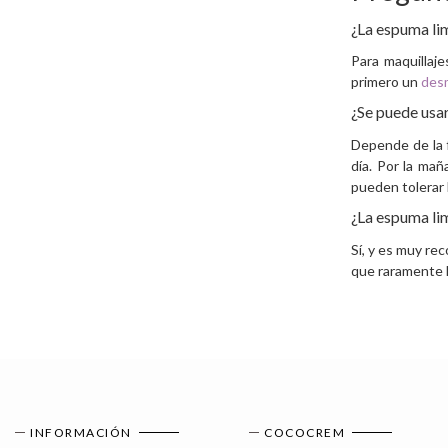
¿La espuma lim
Para maquillaje
primero un
desm
¿Se puede usar
Depende de la f
día. Por la mañ
pueden tolerar 
¿La espuma lim
Sí, y es muy re
que raramente l
INFORMACIÓN
COCOCREM