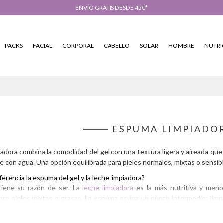
ENVÍO GRATIS DESDE 45€*
PACKS
FACIAL
CORPORAL
CABELLO
SOLAR
HOMBRE
NUTRI
ESPUMA LIMPIADOR
adora combina la comodidad del gel con una textura ligera y aireada que r
te con agua. Una opción equilibrada para pieles normales, mixtas o sensibl
ferencia la espuma del gel y la leche limpiadora?
iene su razón de ser. La
leche limpiadora
es la más nutritiva y menos
re pieles mixtas o grasas. La espuma ocupa un punto intermedio: limpi
ieles normales o combinadas.