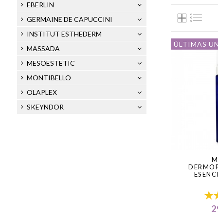
Los mousses de
EBERLIN
espuma, convirt
GERMAINE DE CAPUCCINI
Tras la espuma
INSTITUT ESTHEDERM
ÚLTIMAS U
MASSADA
MESOESTETIC
MONTIBELLO
OLAPLEX
SKEYNDOR
M
DERMO
ESENC
2