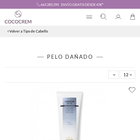
663 283 290
·
ENVÍO GRATIS DESDE 45€*
Volver a Tipo de Cabello
PELO DAÑADO
12