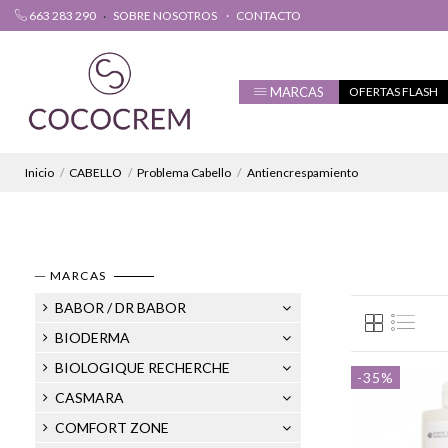
663 283 290
SOBRE NOSOTROS
CONTACTO
MARCAS
OFERTAS FLASH
Inicio
CABELLO
Problema Cabello
Antiencrespamiento
MARCAS
BABOR / DR BABOR
BIODERMA
BIOLOGIQUE RECHERCHE
-35%
CASMARA
COMFORT ZONE