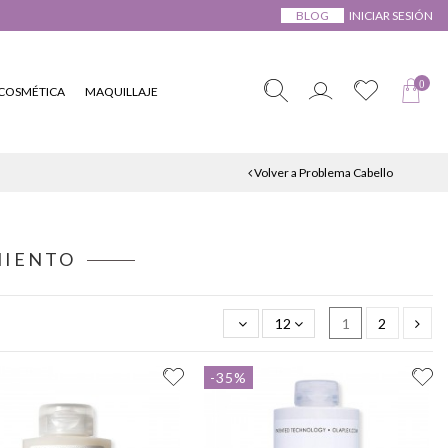
BLOG
INICIAR SESIÓN
0
COSMÉTICA
MAQUILLAJE
Volver a Problema Cabello
MIENTO
12
1
2
-35%