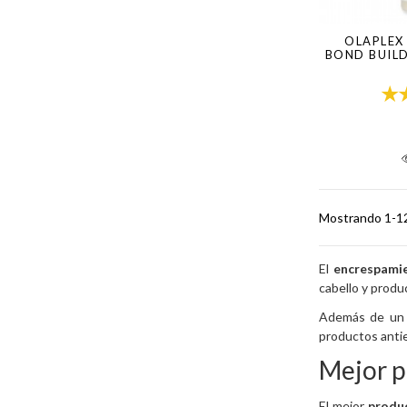
OLAPLEX
BOND BUIL
Mostrando 1-12 
El
encrespamie
cabello y produc
Además de un 
productos anti
Mejor p
El mejor
produ