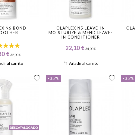
EX N6 BOND
OLAPLEX N5 LEAVE-IN
OLA
OOTHER
MOISTURIZE & MEND LEAVE-
IN CONDITIONER
22,10 €
34,00 €
80 €
32,00 €
dir al carrito
Añadir al carrito
-35%
-35%