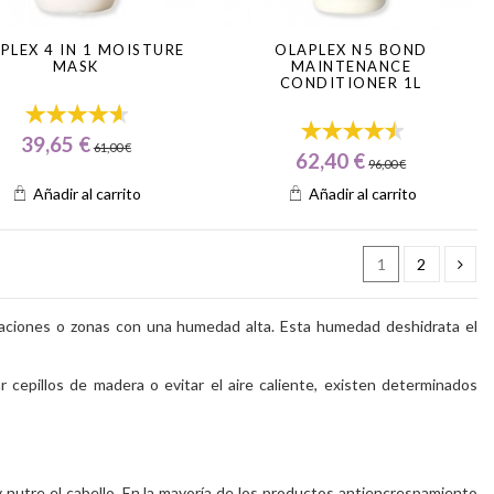
PLEX 4 IN 1 MOISTURE
OLAPLEX N5 BOND
MASK
MAINTENANCE
CONDITIONER 1L
39,65 €
61,00 €
62,40 €
96,00 €
Añadir al carrito
Añadir al carrito
1
2
uaciones o zonas con una humedad alta. Esta humedad deshidrata el
cepillos de madera o evitar el aire caliente, existen determinados
y nutre el cabello. En la mayoría de los productos antiencrespamiento