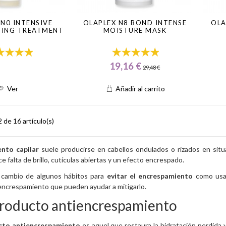
 N0 INTENSIVE
OLAPLEX N8 BOND INTENSE
OLA
DING TREATMENT
MOISTURE MASK
19,16 €
29,48 €
Ver
Añadir al carrito
de 16 artículo(s)
nto capilar
suele producirse en cabellos ondulados o rizados en sit
e falta de brillo, cutículas abiertas y un efecto encrespado.
cambio de algunos hábitos para
evitar el encrespamiento
como usar 
encrespamiento que pueden ayudar a mitigarlo.
roducto antiencrespamiento
cto antiencrespamiento
es aquel que restaura la hidratación perdida 