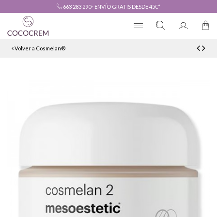
663 283 290
·
ENVÍO GRATIS DESDE 45€*
Volver a Cosmelan®