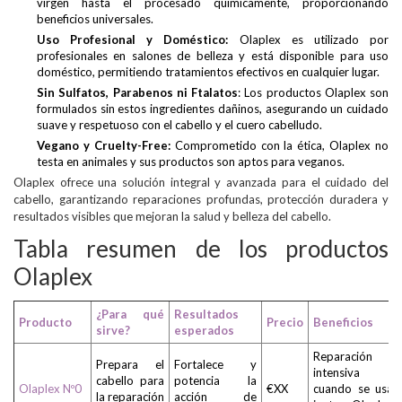
virgen hasta el procesado químicamente, proporcionando
beneficios universales.
Uso Profesional y Doméstico:
Olaplex es utilizado por
profesionales en salones de belleza y está disponible para uso
doméstico, permitiendo tratamientos efectivos en cualquier lugar.
Sin Sulfatos, Parabenos ni Ftalatos
: Los productos Olaplex son
formulados sin estos ingredientes dañinos, asegurando un cuidado
suave y respetuoso con el cabello y el cuero cabelludo.
Vegano y Cruelty-Free:
Comprometido con la ética, Olaplex no
testa en animales y sus productos son aptos para veganos.
Olaplex ofrece una solución integral y avanzada para el cuidado del
cabello, garantizando reparaciones profundas, protección duradera y
resultados visibles que mejoran la salud y belleza del cabello.
Tabla resumen de los productos
Olaplex
¿Para qué
Resultados
Producto
Precio
Beneficios
sirve?
esperados
Reparación
Prepara el
Fortalece y
intensiva
cabello para
potencia la
Olaplex Nº0
€XX
cuando se usa
la reparación
acción de