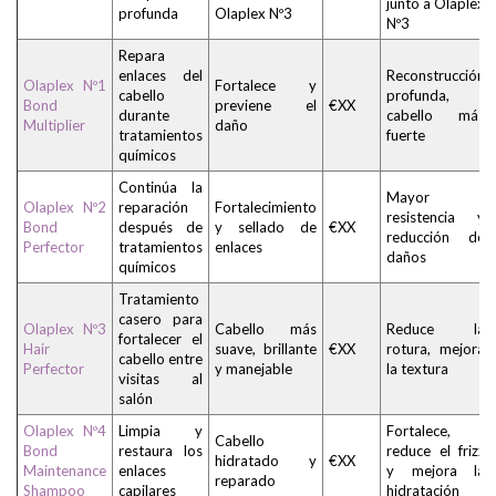
junto a Olaplex
profunda
Olaplex Nº3
Nº3
Repara
enlaces del
Reconstrucción
Olaplex Nº1
Fortalece y
cabello
profunda,
Bond
previene el
€XX
durante
cabello más
Multiplier
daño
tratamientos
fuerte
químicos
Continúa la
Mayor
Olaplex Nº2
reparación
Fortalecimiento
resistencia y
Bond
después de
y sellado de
€XX
reducción de
Perfector
tratamientos
enlaces
daños
químicos
Tratamiento
casero para
Olaplex Nº3
Cabello más
Reduce la
fortalecer el
Hair
suave, brillante
€XX
rotura, mejora
cabello entre
Perfector
y manejable
la textura
visitas al
salón
Olaplex Nº4
Limpia y
Fortalece,
Cabello
Bond
restaura los
reduce el frizz
hidratado y
€XX
Maintenance
enlaces
y mejora la
reparado
Shampoo
capilares
hidratación