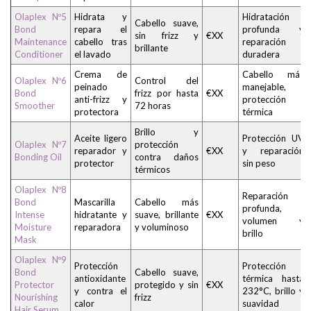
Olaplex Nº5
Hidrata y
Hidratación
Cabello suave,
Bond
repara el
profunda y
sin frizz y
€XX
Maintenance
cabello tras
reparación
brillante
Conditioner
el lavado
duradera
Crema de
Cabello más
Olaplex Nº6
Control del
peinado
manejable,
Bond
frizz por hasta
€XX
anti-frizz y
protección
Smoother
72 horas
protectora
térmica
Brillo y
Aceite ligero
Protección UV
Olaplex Nº7
protección
reparador y
€XX
y reparación
Bonding Oil
contra daños
protector
sin peso
térmicos
Olaplex Nº8
Reparación
Bond
Mascarilla
Cabello más
profunda,
Intense
hidratante y
suave, brillante
€XX
volumen y
Moisture
reparadora
y voluminoso
brillo
Mask
Olaplex Nº9
Protección
Protección
Bond
Cabello suave,
antioxidante
térmica hasta
Protector
protegido y sin
€XX
y contra el
232°C, brillo y
Nourishing
frizz
calor
suavidad
Hair Serum