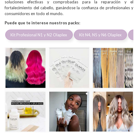
soluciones efectivas y comprobadas para la reparación y el
fortalecimiento del cabello, ganándose la confianza de profesionales y
consumidores en todo el mundo.
Puede que te interese nuestros packs:
Kit Profesional N1 y N2 Olaplex
Kit N4, N5 y N6 Olaplex
Ki