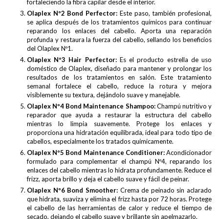
fortaleciendo la fibra capilar desde el interior.
Olaplex Nº2 Bond Perfector:
Este paso, también profesional,
se aplica después de los tratamientos químicos para continuar
reparando los enlaces del cabello. Aporta una reparación
profunda y restaura la fuerza del cabello, sellando los beneficios
del Olaplex Nº1.
Olaplex Nº3 Hair Perfector:
Es el producto estrella de uso
doméstico de Olaplex, diseñado para mantener y prolongar los
resultados de los tratamientos en salón. Este tratamiento
semanal fortalece el cabello, reduce la rotura y mejora
visiblemente su textura, dejándolo suave y manejable.
Olaplex Nº4 Bond Maintenance Shampoo:
Champú nutritivo y
reparador que ayuda a restaurar la estructura del cabello
mientras lo limpia suavemente. Protege los enlaces y
proporciona una hidratación equilibrada, ideal para todo tipo de
cabellos, especialmente los tratados químicamente.
Olaplex Nº5 Bond Maintenance Conditioner:
Acondicionador
formulado para complementar el champú Nº4, reparando los
enlaces del cabello mientras lo hidrata profundamente. Reduce el
frizz, aporta brillo y deja el cabello suave y fácil de peinar.
Olaplex Nº6 Bond Smoother:
Crema de peinado sin aclarado
que hidrata, suaviza y elimina el frizz hasta por 72 horas. Protege
el cabello de las herramientas de calor y reduce el tiempo de
secado, dejando el cabello suave y brillante sin apelmazarlo.