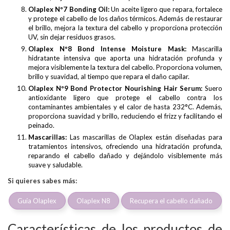
Olaplex Nº7 Bonding Oil:
Un aceite ligero que repara, fortalece
y protege el cabello de los daños térmicos. Además de restaurar
el brillo, mejora la textura del cabello y proporciona protección
UV, sin dejar residuos grasos.
Olaplex Nº8 Bond Intense Moisture Mask:
Mascarilla
hidratante intensiva que aporta una hidratación profunda y
mejora visiblemente la textura del cabello. Proporciona volumen,
brillo y suavidad, al tiempo que repara el daño capilar.
Olaplex Nº9 Bond Protector Nourishing Hair Serum:
Suero
antioxidante ligero que protege el cabello contra los
contaminantes ambientales y el calor de hasta 232°C. Además,
proporciona suavidad y brillo, reduciendo el frizz y facilitando el
peinado.
Mascarillas:
Las mascarillas de Olaplex están diseñadas para
tratamientos intensivos, ofreciendo una hidratación profunda,
reparando el cabello dañado y dejándolo visiblemente más
suave y saludable.
Si quieres sabes más:
Guía Olaplex
Olaplex N8
Recupera el cabello dañado
Características de los productos de