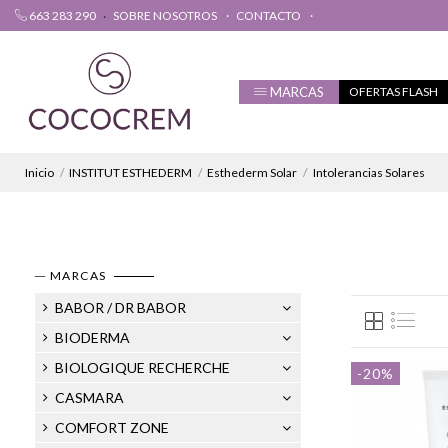
663 283 290
SOBRE NOSOTROS
CONTACTO
MARCAS
OFERTAS FLASH
Inicio
INSTITUT ESTHEDERM
Esthederm Solar
Intolerancias Solares
MARCAS
BABOR / DR BABOR
BIODERMA
BIOLOGIQUE RECHERCHE
-20%
CASMARA
COMFORT ZONE