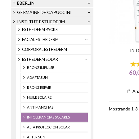
EBERLIN
GERMAINE DE CAPUCCINI
INSTITUT ESTHEDERM
ESTHEDERM PACKS
FACIAL ESTHEDERM
CORPORAL ESTHEDERM
INT
ESTHEDERM SOLAR
BRONZ IMPULSE
60,
ADAPTASUN
BRONZ REPAIR
Aña
HUILE SOLAIRE
ANTIMANCHAS
Mostrando 1-3 d
INTOLERANCIAS SOLARES
ALTA PROTECCIÓN SOLAR
AFTER SUN