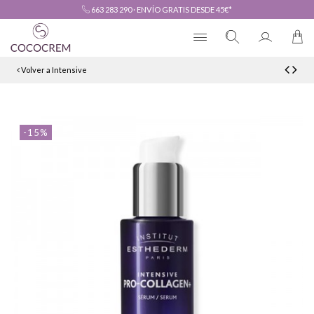
663 283 290
·
ENVÍO GRATIS DESDE 45€*
Volver a Intensive
-15%