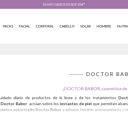
ENVÍO GRATIS DESDE 45€*
PACKS
FACIAL
CORPORAL
CABELLO
SOLAR
HOMBRE
NUTRI
DOCTOR BA
¡DOCTOR BABOR, cosmética de a
uidado diario de productos de la línea y de los tratamientos
Doct
 Doctor Babor
actúan sobre los
instantes de piel
que permiten alcanz
centro autorizado Doctor Babor
y además tendrás asesoramiento y mu