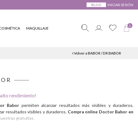
BLOG
INICIAR SESIÓN
0
COSMÉTICA
MAQUILLAJE
Volver a BABOR / DR BABOR
BOR
lto rendimiento!
or Babor
permiten alcanzar resultados más visibles y duraderos.
ar resultados visibles y duraderos.
Compra online Doctor Babor en
estras gratuitas.