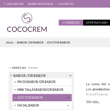
663 283 290
SOBRE NOSOTROS
CONTACTO
MARCAS
OFERTAS FLASH
Inicio
BABOR / DR BABOR
DOCTOR BABOR
MARCAS
BABOR / DR BABOR
PACKS BABOR /DR BABOR
La suma del c
Los
productos
MINI TALLAS BABOR/DR BABOR
CocoCrem.es
,
DOCTOR BABOR
Ver más..
FACIAL BABOR