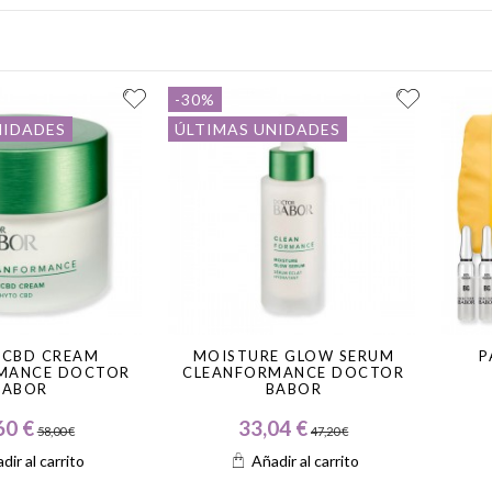
-30%
NIDADES
ÚLTIMAS UNIDADES
 CBD CREAM
MOISTURE GLOW SERUM
P
MANCE DOCTOR
CLEANFORMANCE DOCTOR
BABOR
BABOR
60 €
33,04 €
58,00 €
47,20 €
dir al carrito
Añadir al carrito