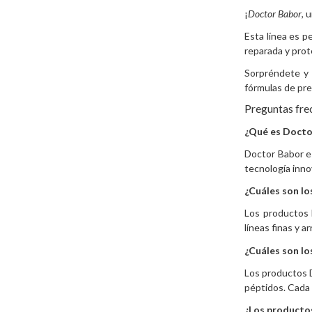
¡
Doctor Babor
, 
Esta línea es p
reparada y prote
Sorpréndete y 
fórmulas de pre
Preguntas fre
¿Qué es Docto
Doctor Babor es
tecnología inno
¿Cuáles son lo
Los productos 
líneas finas y a
¿Cuáles son lo
Los productos D
péptidos. Cada 
¿Los producto