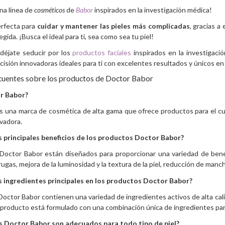
una línea de
cosméticos
de
Babor
inspirados en la investigación médica!
erfecta para
cuidar y mantener las pieles más complicadas
, gracias a
gida. ¡Busca el ideal para ti, sea como sea tu piel!
déjate seducir por los
productos faciales
inspirados en la investigaci
cisión innovadoras ideales para ti con excelentes resultados y únicos en 
cuentes sobre los productos de Doctor Babor
r Babor?
 una marca de cosmética de alta gama que ofrece productos para el cuid
vadora.
s principales beneficios de los productos Doctor Babor?
Doctor Babor están diseñados para proporcionar una variedad de benefi
rrugas, mejora de la luminosidad y la textura de la piel, reducción de mancha
s ingredientes principales en los productos Doctor Babor?
octor Babor contienen una variedad de ingredientes activos de alta calida
producto está formulado con una combinación única de ingredientes para
s Doctor Babor son adecuados para todo tipo de piel?