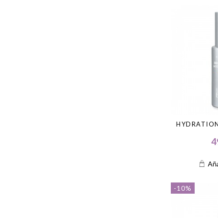
HYDRATION
4
Aña
-10%