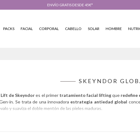
ENVÍO GRATIS DESDE 45€*
PACKS
FACIAL
CORPORAL
CABELLO
SOLAR
HOMBRE
NUTRI
SKEYNDOR GLOBA
 Lift de Skeyndor
es el primer
tratamiento facial lifting
que
redefine 
Gen-in. Se trata de una innovadora
estrategia antiedad global
conceb
óvalo y suaviza el doble mentón de las pieles maduras.