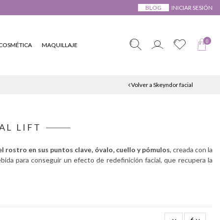
BLOG
INICIAR SESIÓN
0
COSMÉTICA
MAQUILLAJE
Volver a Skeyndor facial
L LIFT
el rostro en sus puntos clave, óvalo, cuello y pómulos
, creada con la
ida para conseguir un efecto de redefinición facial, que recupera la
6