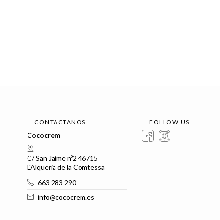
CONTACTANOS
FOLLOW US
Cococrem
C/ San Jaime nº2 46715
L'Alqueria de la Comtessa
663 283 290
info@cococrem.es