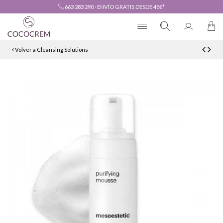
663 283 290
·
ENVÍO GRATIS DESDE 45€*
Volver a Cleansing Solutions