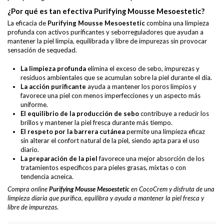
¿Por qué es tan efectiva Purifying Mousse Mesoestetic?
La eficacia de
Purifying Mousse Mesoestetic
combina una limpieza
profunda con activos purificantes y seborreguladores que ayudan a
mantener la piel limpia, equilibrada y libre de impurezas sin provocar
sensación de sequedad.
La limpieza profunda
elimina el exceso de sebo, impurezas y
residuos ambientales que se acumulan sobre la piel durante el día.
La acción purificante
ayuda a mantener los poros limpios y
favorece una piel con menos imperfecciones y un aspecto más
uniforme.
El equilibrio de la producción de sebo
contribuye a reducir los
brillos y mantener la piel fresca durante más tiempo.
El respeto por la barrera cutánea
permite una limpieza eficaz
sin alterar el confort natural de la piel, siendo apta para el uso
diario.
La preparación de la piel
favorece una mejor absorción de los
tratamientos específicos para pieles grasas, mixtas o con
tendencia acneica.
Compra online
Purifying Mousse Mesoestetic
en CocoCrem y disfruta de una
limpieza diaria que purifica, equilibra y ayuda a mantener la piel fresca y
libre de impurezas.