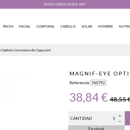
ENVÍO GRATIS DESDE 45€*
PACKS
FACIAL
CORPORAL
CABELLO
SOLAR
HOMBRE
NUTRI
 Options Germiane de Capuccini
MAGNIF-EYE OPTI
Referencia
760792
38,84 €
48,55 
CANTIDAD
En stock