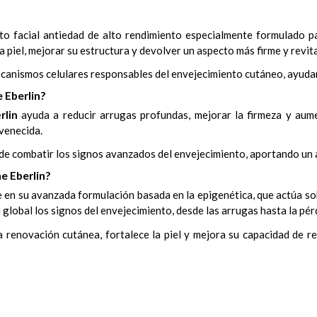
to facial antiedad de alto rendimiento especialmente formulado p
a piel, mejorar su estructura y devolver un aspecto más firme y revit
canismos celulares responsables del envejecimiento cutáneo, ayudando
 Eberlin?
rlin
ayuda a reducir arrugas profundas, mejorar la firmeza y aumen
uvenecida.
z de combatir los signos avanzados del envejecimiento, aportando un
e Eberlin?
 en su avanzada formulación basada en la epigenética, que actúa sob
 global los signos del envejecimiento, desde las arrugas hasta la pér
renovación cutánea, fortalece la piel y mejora su capacidad de re
envejecimiento.
uados a tu tipo de piel.
da producto incluido.
vanzados del envejecimiento.
asticidad.
e Eberlin
sobre el rostro, cuello y escote mediante un suave masaje 
 densidad cutánea.
uctura.
erlin
en rostro, cuello y escote con movimientos ascendentes hasta