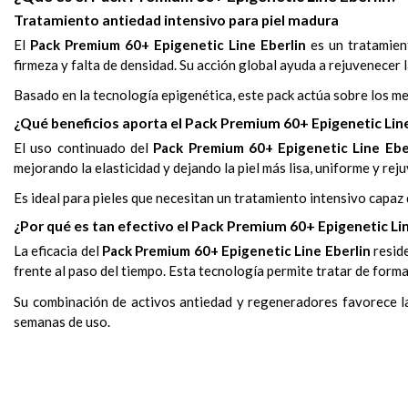
Tratamiento antiedad intensivo para piel madura
El
Pack Premium 60+ Epigenetic Line Eberlin
es un tratamien
firmeza y falta de densidad. Su acción global ayuda a rejuvenecer l
Basado en la tecnología epigenética, este pack actúa sobre los me
¿Qué beneficios aporta el Pack Premium 60+ Epigenetic Line
El uso continuado del
Pack Premium 60+ Epigenetic Line Ebe
mejorando la elasticidad y dejando la piel más lisa, uniforme y rej
Es ideal para pieles que necesitan un tratamiento intensivo capa
¿Por qué es tan efectivo el Pack Premium 60+ Epigenetic Lin
La eficacia del
Pack Premium 60+ Epigenetic Line Eberlin
reside
frente al paso del tiempo. Esta tecnología permite tratar de forma
Su combinación de activos antiedad y regeneradores favorece la 
semanas de uso.
Sérum Premium 60+ Epigenetic Line Eberlin
Pieles maduras a partir de 60 años con signos avanzados de 
Realiza la limpieza diaria, mañana y noche, con productos adec
Reduce
La composición puede consultarse en la ficha individual de ca
arrugas profundas y mejora visiblemente los signos a
, frasco de 30 ml.
Crema Premium 60+ Epigenetic Line Eberlin
Pieles con arrugas profundas y pérdida de firmeza.
A continuación, aplica el
Reafirma
la piel y mejora la firmeza, devolviendo densidad y el
Sérum Premium 60+ Epigenetic Lin
, tarro de 50 ml.
Pieles envejecidas que necesiten regeneración y mejora de la
Por último, aplica la
Regenera
la piel desde el interior, mejorando su calidad y estr
Crema Premium 60+ Epigenetic Line Eb