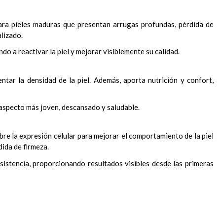
ara pieles maduras que presentan arrugas profundas, pérdida de
alizado.
 a reactivar la piel y mejorar visiblemente su calidad.
tar la densidad de la piel. Además, aporta nutrición y confort,
 aspecto más joven, descansado y saludable.
re la expresión celular para mejorar el comportamiento de la piel
dida de firmeza.
sistencia, proporcionando resultados visibles desde las primeras
hasta su absorción.
 su completa absorción.