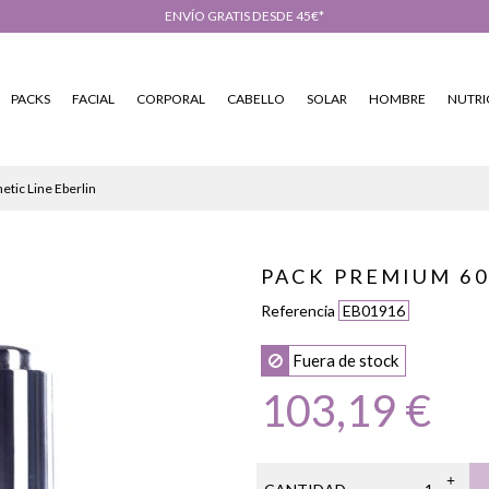
ENVÍO GRATIS DESDE 45€*
PACKS
FACIAL
CORPORAL
CABELLO
SOLAR
HOMBRE
NUTRI
tic Line Eberlin
PACK PREMIUM 60
Referencia
EB01916
Fuera de stock
103,19 €