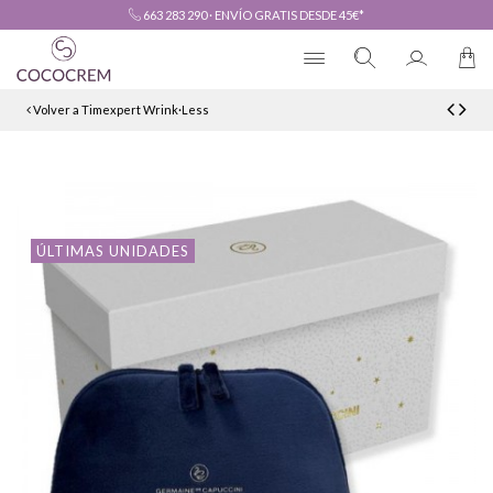
663 283 290
·
ENVÍO GRATIS DESDE 45€*
Volver a Timexpert Wrink·Less
ÚLTIMAS UNIDADES