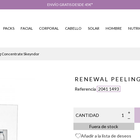
ENVÍO GRATIS DESDE 45€*
PACKS
FACIAL
CORPORAL
CABELLO
SOLAR
HOMBRE
NUTRI
g Concentrate Skeyndor
RENEWAL PEELIN
Referencia
2041 1493
CANTIDAD
Fuera de stock
Añadir a la lista de deseos