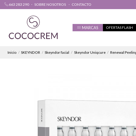
663 283 290
SOBRE NOSOTROS
CONTACTO
MARCAS
OFERTAS FLASH
Inicio
SKEYNDOR
Skeyndor facial
Skeyndor Uniqcure
Renewal Peelin