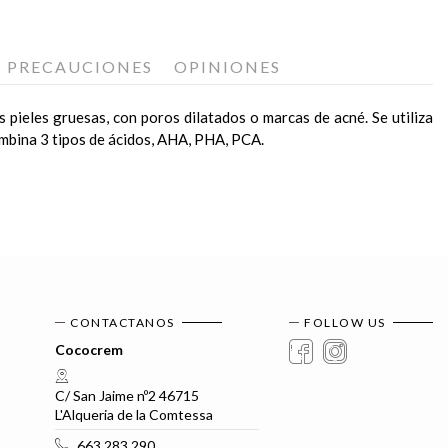
PRECAUCIONES
OPINIONES
 pieles gruesas, con poros dilatados o marcas de acné. Se utiliza
 combina 3 tipos de ácidos, AHA, PHA, PCA.
 ácido glicólico o a-hidroxiácidos. Parar su uso en caso de
ratamiento Uniqcure
de la siguiente manera: Abrir la ampolla
ar adecuada.
ostro, cuello y escote. Haremos un masaje energizante de efecto
or habitual.
CONTACTANOS
FOLLOW US
usar, consulte el empaquetado para obtener la información más
Cococrem
C/ San Jaime nº2 46715
L'Alqueria de la Comtessa
663 283 290