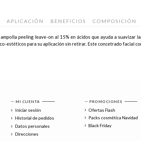
APLICACIÓN
BENEFICIOS
COMPOSICIÓN
 ampolla peeling leave-on al 15% en ácidos que ayuda a suavizar las
dico-estéticos para su aplicación sin retirar. Este concetrado facial
on marcas de acné. A partir de 20 años hasta más de 50 años.
 3 semanas).
lo admita se puede utilizar como máximo 2 veces a la semana. Contiene
Primero realiza la limpieza diaria. Después aplica el
t
es sensibles o sensibilizadas. No exponerse al sol sin protección sol
licador y seguido aplicar el producto en las manos y extender en r
 plamas de la mano. Por último aplica la Crema de Tratamiento Skyend
MI CUENTA
PROMOCIONES
 pueden variar ligeramente de los productos recibidos. Antes de 
Iniciar sesión
Ofertas Flash
trucción.
Packs cosmética Navidad
Historial de pedidos
Black Friday
Datos personales
Direcciones