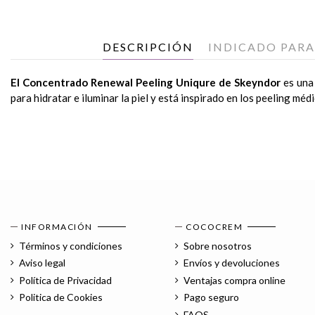
DESCRIPCIÓN
INDICADO PARA
El Concentrado Renewal Peeling Uniqure de Skeyndor
es una
para hidratar e iluminar la piel y está inspirado en los peeling mé
Ingredientes Activos principales
Pieles apagadas. Pieles gruesas con poros abiertos. Pieles c
Tratamiento de aplicación 1 vez al día (durante 1, 2, o
Piel renovada, hidratada e iluminada.
No utilizar más de 1 vez a la semana. En caso de que la piel 
Renewal Filling Peeling Concentrate Skeyndor,
irritación y lavar con abundante agua. No se recomienda en piel
colocar el ap
Glicólico.
oxigenante a partir de percusiones, fijamos el producto con las
Gluconolactona.
Fítico.
Inci
INFORMACIÓN
COCOCREM
Descargo de responsabilidad: los ingredientes enumerados
Términos y condiciones
Sobre nosotros
actualizada sobre los ingredientes y cualquier advertencia o ins
Aviso legal
Envíos y devoluciones
Política de Privacidad
Ventajas compra online
Politica de Cookies
Pago seguro
FAQS