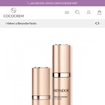
663 283 290
·
ENVÍO GRATIS DESDE 45€*
Volver a Skeyndor Packs