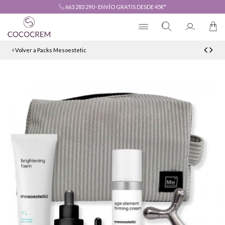
663 283 290
·
ENVÍO GRATIS DESDE 45€*
Volver a Packs Mesoestetic