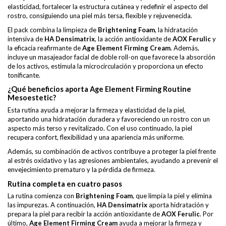
elasticidad, fortalecer la estructura cutánea y redefinir el aspecto del
rostro, consiguiendo una piel más tersa, flexible y rejuvenecida.
El pack combina la limpieza de
Brightening Foam
, la hidratación
intensiva de
HA Densimatrix
, la acción antioxidante de
AOX Ferulic
y
la eficacia reafirmante de
Age Element Firming Cream
. Además,
incluye un masajeador facial de doble roll-on que favorece la absorción
de los activos, estimula la microcirculación y proporciona un efecto
tonificante.
¿Qué beneficios aporta Age Element Firming Routine
Mesoestetic?
Esta rutina ayuda a mejorar la firmeza y elasticidad de la piel,
aportando una hidratación duradera y favoreciendo un rostro con un
aspecto más terso y revitalizado. Con el uso continuado, la piel
recupera confort, flexibilidad y una apariencia más uniforme.
Además, su combinación de activos contribuye a proteger la piel frente
al estrés oxidativo y las agresiones ambientales, ayudando a prevenir el
envejecimiento prematuro y la pérdida de firmeza.
Rutina completa en cuatro pasos
La rutina comienza con
Brightening Foam
, que limpia la piel y elimina
las impurezas. A continuación,
HA Densimatrix
aporta hidratación y
prepara la piel para recibir la acción antioxidante de
AOX Ferulic
. Por
último,
Age Element Firming Cream
ayuda a mejorar la firmeza y