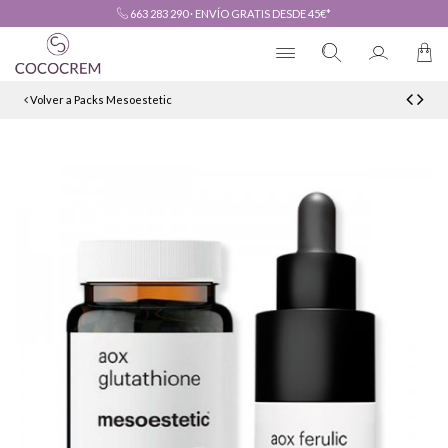
663 283 290
·
ENVÍO GRATIS DESDE 45€*
Volver a Packs Mesoestetic