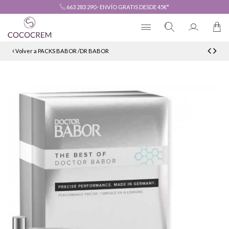
663 283 290
·
ENVÍO GRATIS DESDE 45€*
Volver a PACKS BABOR /DR BABOR