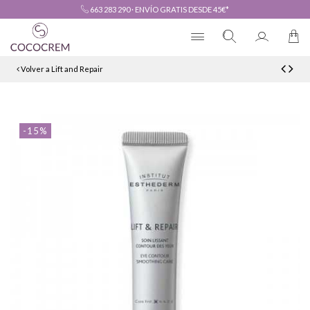
663 283 290
·
ENVÍO GRATIS DESDE 45€*
Volver a Lift and Repair
-15%