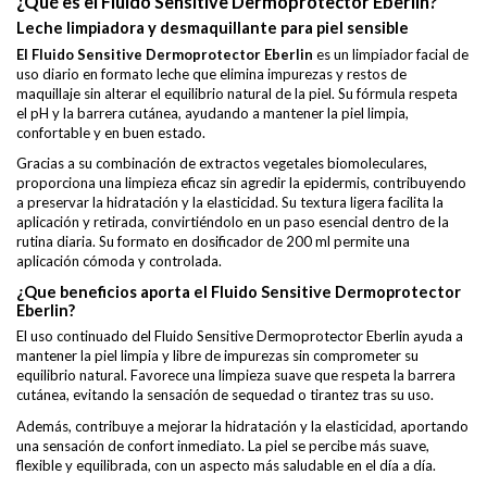
¿Qué es el Fluido Sensitive Dermoprotector Eberlin?
Leche limpiadora y desmaquillante para piel sensible
El Fluido Sensitive Dermoprotector Eberlin
es un limpiador facial de
uso diario en formato leche que elimina impurezas y restos de
maquillaje sin alterar el equilibrio natural de la piel. Su fórmula respeta
el pH y la barrera cutánea, ayudando a mantener la piel limpia,
confortable y en buen estado.
Gracias a su combinación de extractos vegetales biomoleculares,
proporciona una limpieza eficaz sin agredir la epidermis, contribuyendo
a preservar la hidratación y la elasticidad. Su textura ligera facilita la
aplicación y retirada, convirtiéndolo en un paso esencial dentro de la
rutina diaria. Su formato en dosificador de 200 ml permite una
aplicación cómoda y controlada.
¿Que beneficios aporta el Fluido Sensitive Dermoprotector
Eberlin?
El uso continuado del Fluido Sensitive Dermoprotector Eberlin ayuda a
mantener la piel limpia y libre de impurezas sin comprometer su
equilibrio natural. Favorece una limpieza suave que respeta la barrera
cutánea, evitando la sensación de sequedad o tirantez tras su uso.
Además, contribuye a mejorar la hidratación y la elasticidad, aportando
una sensación de confort inmediato. La piel se percibe más suave,
flexible y equilibrada, con un aspecto más saludable en el día a día.