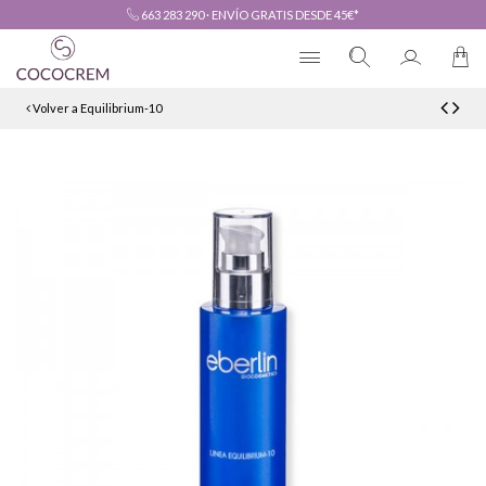
663 283 290
·
ENVÍO GRATIS DESDE 45€*
Volver a Equilibrium-10