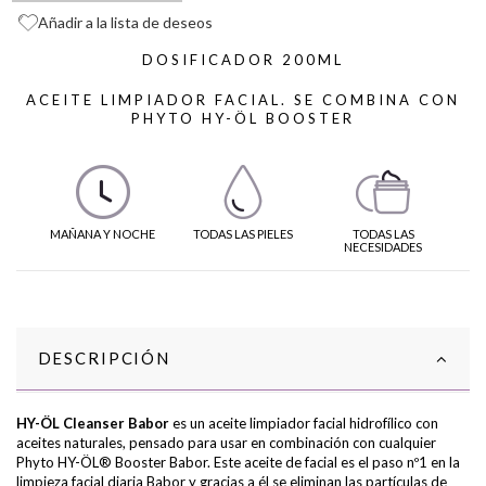
Añadir a la lista de deseos
DOSIFICADOR 200ML
ACEITE LIMPIADOR FACIAL. SE COMBINA CON
PHYTO HY-ÖL BOOSTER
MAÑANA Y NOCHE
TODAS LAS PIELES
TODAS LAS
NECESIDADES
DESCRIPCIÓN
HY-ÖL Cleanser Babor
es un aceite limpiador facial hidrofílico con
aceites naturales, pensado para usar en combinación con cualquier
Phyto HY-ÖL® Booster Babor. Este aceite de facial es el paso nº1 en la
limpieza facial diaria Babor y gracias a él se eliminan las partículas de