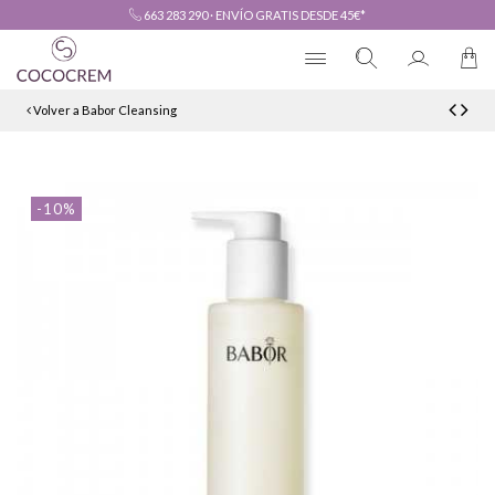
663 283 290
·
ENVÍO GRATIS DESDE 45€*
Volver a Babor Cleansing
-10%