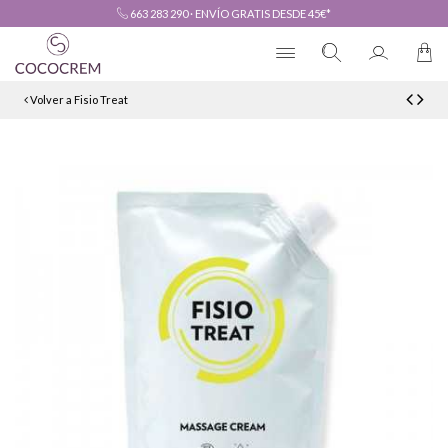
663 283 290
·
ENVÍO GRATIS DESDE 45€*
Volver a Fisio Treat