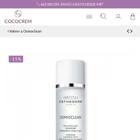
663 283 290
·
ENVÍO GRATIS DESDE 45€*
Volver a Osmoclean
-15%