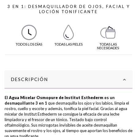
3 EN 1: DESMAQUILLADOR DE OJOS, FACIAL Y
LOCIÓN TONIFICANTE
TODOS LOS DÍAS
TODAS LAS PIELES
TODAS LAS
NECESIDADES
DESCRIPCIÓN
El
Agua Micelar Osmopure de Institut Esthederm
es un
desmaquillante 3 en 1
que desmaquilla los ojos y los labios, limpia el
rostro, cuello y escote y además, tonifica la piel facial. Gracias al agua
micelar de Institut Esthederm se consigue la eficacia de una leche
limpiadora y el frescor de un tónico. Testado bajo control
oftalmológico. Sus microgotas invisibles de aceite desmaquillan
suavemente el rostro y los ojos, al tiempo que aportan los beneficios de
un agua tonificante.