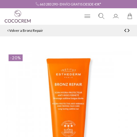
663 283 290
·
ENVÍO GRATIS DESDE 45€*
Volver a Bronz Repair
-20%