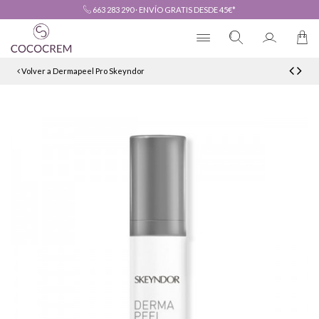
663 283 290
·
ENVÍO GRATIS DESDE 45€*
Volver a Dermapeel Pro Skeyndor