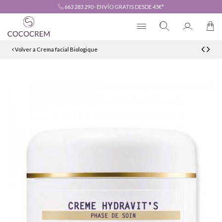
663 283 290
·
ENVÍO GRATIS DESDE 45€*
Volver a Crema facial Biologique