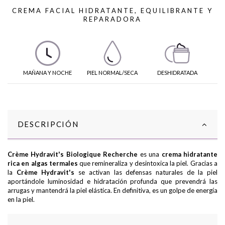
CREMA FACIAL HIDRATANTE, EQUILIBRANTE Y
REPARADORA
MAÑANA Y NOCHE
PIEL NORMAL/SECA
DESHIDRATADA
DESCRIPCIÓN
Crème Hydravit's Biologique Recherche
es una
crema hidratante
rica en algas termales
que remineraliza y desintoxica la piel. Gracias a
la
Crème Hydravit's
se activan las defensas naturales de la piel
aportándole luminosidad e hidratación profunda que prevendrá las
arrugas y mantendrá la piel elástica. En definitiva, es un golpe de energía
en la piel.