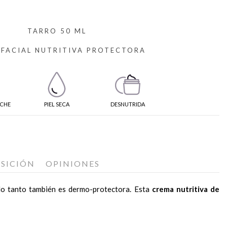
TARRO 50 ML
FACIAL NUTRITIVA PROTECTORA
CHE
PIEL SECA
DESNUTRIDA
SICIÓN
OPINIONES
r lo tanto también es dermo-protectora. Esta
crema nutritiva de
antez.
utánea.
bre escote, cuello y cara, evitando el contorno de los ojos. Esta