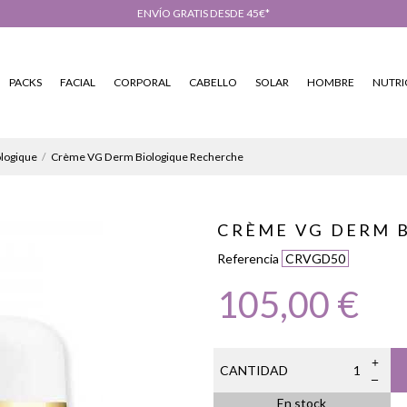
ENVÍO GRATIS DESDE 45€*
PACKS
FACIAL
CORPORAL
CABELLO
SOLAR
HOMBRE
NUTRI
ologique
Crème VG Derm Biologique Recherche
CRÈME VG DERM 
Referencia
CRVGD50
105,00 €
CANTIDAD
En stock