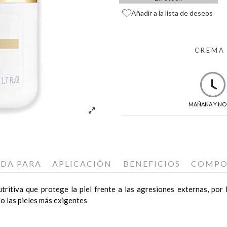
Añadir a la lista de deseos
CREMA 
MAÑANA Y NO
ADA PARA
APLICACIÓN
BENEFICIOS
COMPO
tritiva que protege la piel frente a las agresiones externas, po
o las pieles más exigentes
s, especialmente aquellos con signos de sequedad y sensación de tir
adas, aplicar una nuez de
ánea y protege frente a los agentes externos. Previene la sequedad c
Crème VG Derm Biologique Recherche
so