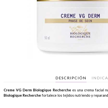
DESCRIPCIÓN
INDIC
Creme VG Derm Biologique Recherche
es una crema facial nu
Biologique Recherche
fortalece los tejidos nutriendo y reparand
Indredientes
Indicada para los instantes de piel fuertemente deshidratado
Después de la utilización de la leche y la loción P50 aconsej
Evita la pérdida insensible de agua, fortalece la barrera cut