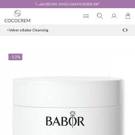
663 283 290
·
ENVÍO GRATIS DESDE 45€*
Volver a Babor Cleansing
-10%