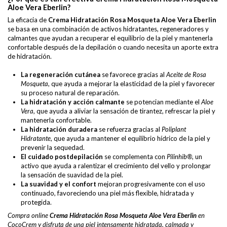
Aloe Vera Eberlin?
La eficacia de
Crema Hidratación Rosa Mosqueta Aloe Vera Eberlin
se basa en una combinación de activos hidratantes, regeneradores y
calmantes que ayudan a recuperar el equilibrio de la piel y mantenerla
confortable después de la depilación o cuando necesita un aporte extra
de hidratación.
La regeneración cutánea
se favorece gracias al
Aceite de Rosa
Mosqueta
, que ayuda a mejorar la elasticidad de la piel y favorecer
su proceso natural de reparación.
La hidratación y acción calmante
se potencian mediante el
Aloe
Vera
, que ayuda a aliviar la sensación de tirantez, refrescar la piel y
mantenerla confortable.
La hidratación duradera
se refuerza gracias al
Poliplant
Hidratante
, que ayuda a mantener el equilibrio hídrico de la piel y
prevenir la sequedad.
El cuidado postdepilación
se complementa con
Pilinhib®
, un
activo que ayuda a ralentizar el crecimiento del vello y prolongar
la sensación de suavidad de la piel.
La suavidad y el confort
mejoran progresivamente con el uso
continuado, favoreciendo una piel más flexible, hidratada y
protegida.
Compra online
Crema Hidratación Rosa Mosqueta Aloe Vera Eberlin
en
CocoCrem y disfruta de una piel intensamente hidratada, calmada y