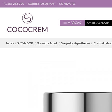
663 283 290
SOBRE NOSOTROS
CONTACTO
MARCAS
OFERTAS FLASH
Inicio
SKEYNDOR
Skeyndor facial
Skeyndor Aquatherm
Crema Hidrata