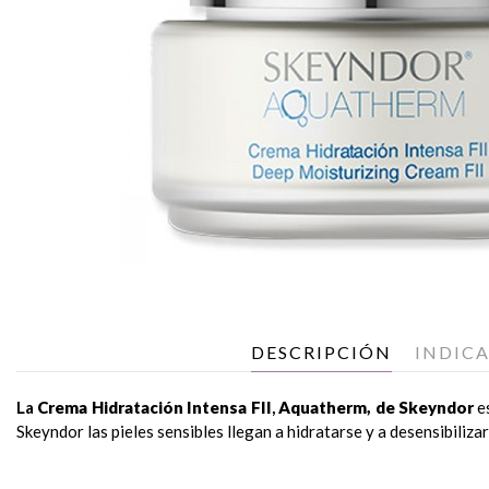
DESCRIPCIÓN
INDIC
La
Crema Hidratación Intensa FII
,
Aquatherm, de Skeyndor
e
Skeyndor las pieles sensibles llegan a hidratarse y a desensibilizar
Ingredientes Activos principales
Pieles sensibles o muy sensibles. Pieles con tendencia seca.
Realiza la limpieza diaria,
Hidratación intensa en pieles sensibles. Recuperación de la fu
mañana y noche
, con los product