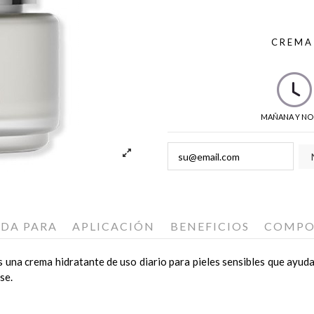
CREMA
MAÑANA Y NO
ADA PARA
APLICACIÓN
BENEFICIOS
COMPO
s una crema hidratante de uso diario para pieles sensibles que ayuda
se.
nción protectora de la piel. Alimenta los niveles de tolerancia frent
os de limpieza Skeyndor. Una o dos veces a la semana aplica la Másc