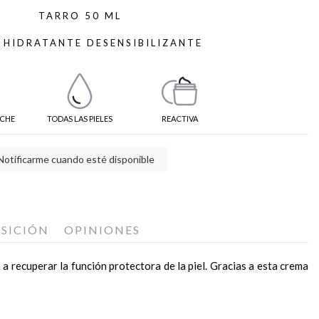
TARRO 50 ML
 HIDRATANTE DESENSIBILIZANTE
CHE
TODAS LAS PIELES
REACTIVA
Notificarme cuando esté disponible
SICIÓN
OPINIONES
 a recuperar la función protectora de la piel. Gracias a esta crema
e a las agresiones externas.
arilla Aquatherm de Skeyndor
dejando que actúe 30 minutos. Evita