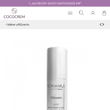
663 283 290
·
ENVÍO GRATIS DESDE 45€*
Volver a RGnerin