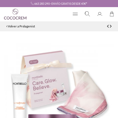
663 283 290
·
ENVÍO GRATIS DESDE 45€*
Volver a Prolagenist