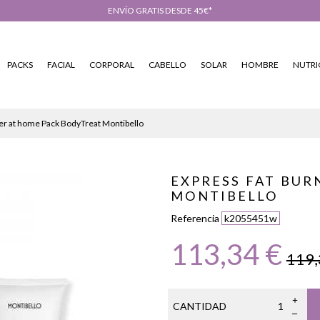
ENVÍO GRATIS DESDE 45€*
PACKS
FACIAL
CORPORAL
CABELLO
SOLAR
HOMBRE
NUTRI
er at home Pack BodyTreat Montibello
EXPRESS FAT BUR
MONTIBELLO
Referencia
k2055451w
113,34 €
119,
CANTIDAD