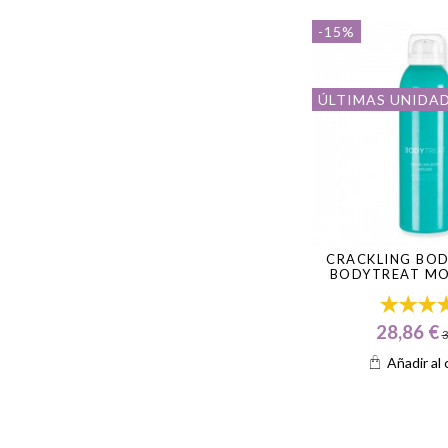
Mejora
la apariencia de piel de naranja.
-15%
ÚLTIMAS UNIDA
CRACKLING BO
BODYTREAT MO
28,86 €
3
Añadir al 