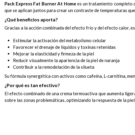
Pack Express Fat Burner At Home
es un tratamiento completo di
que se aplican juntos para crear un contraste de temperaturas que r
¿Qué beneficios aporta?
Gracias a la acción combinada del efecto frío y del efecto calor, 
Estimular la activación del metabolismo celular
Favorecer el drenaje de líquidos y toxinas retenidas
Mejorar la elasticidad y firmeza de la piel
Reducir visualmente la apariencia de la piel de naranja
Contribuir a la remodelación de la silueta
Su fórmula synergética con activos como cafeína, L-carnitina, men
¿Por qué es tan efectivo?
El efecto combinado de una crema termoactiva que aumenta ligera
sobre las zonas problemáticas, optimizando la respuesta de la piel f
Body Treat Express Fat Burner Modelling Warm Cream
Reducción de volumen corporal y grasa localizada.
Aplica cantidades iguales de la Modelling Warm Cream y del D
Reduce
Consulta cada unos de los productos que tiene el pack.
Fórmula NO apta para embarazadas o madres lactantes.
volumen y grasa localizada.
– C
Body Treat Express Fat Burner Draining Cool Gel
Mejora de la apariencia de la celulitis y piel de naranja.
Mezcla ambos productos y distribúyelos sobre las zonas dese
Reafirma
la piel mejorando la tonicidad.
– Gel cri
Zonas con flacidez y falta de firmeza.
Realiza un masaje circular uniforme hasta su total absorción.
Remodela
la silueta con efecto frío-calor.
Personas que quieren moldear y reafirmar la silueta desde cas
Usa el tratamiento
Activa
microcirculación y favorece drenaje de toxinas.
mañana y/o noche
los días que no realice