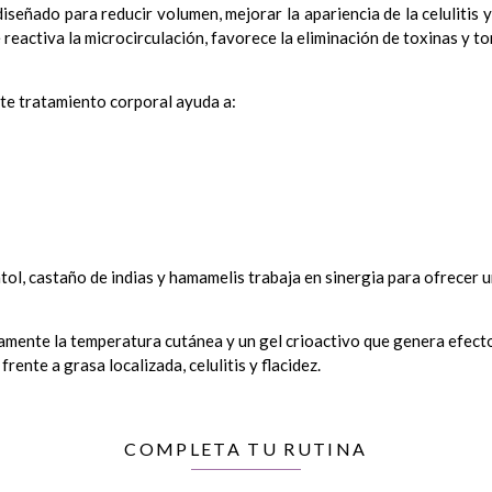
señado para reducir volumen, mejorar la apariencia de la celulitis 
eactiva la microcirculación, favorece la eliminación de toxinas y toni
este tratamiento corporal ayuda a:
tol, castaño de indias y hamamelis trabaja en sinergia para ofrecer 
mente la temperatura cutánea y un gel crioactivo que genera efecto 
rente a grasa localizada, celulitis y flacidez.
raining Cool Gel en las palmas de las manos.
rema termoactiva modeladora 200 ml.
adas (abdomen, muslos, brazos, glúteos).
ogel drenante 200 ml.
COMPLETA TU RUTINA
a.
s tratamientos en cabina.