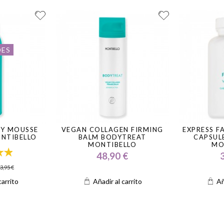
DES
DY MOUSSE
VEGAN COLLAGEN FIRMING
EXPRESS F
NTIBELLO
BALM BODYTREAT
CAPSUL
MONTIBELLO
MO
48,90 €
3,95 €
carrito
Añadir al carrito
Añ