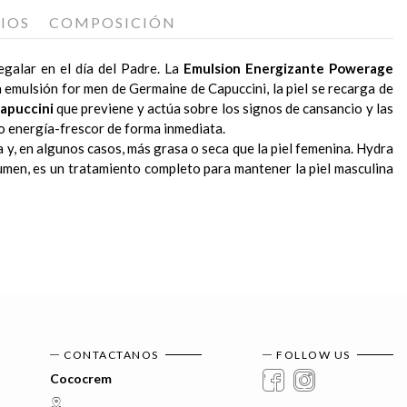
IOS
COMPOSICIÓN
galar en el día del Padre. La
Emulsion Energizante Powerage
ta emulsión for men de Germaine de Capuccini, la piel se recarga de
apuccini
que previene y actúa sobre los signos de cansancio y las
o energía-frescor de forma inmediata.
 y, en algunos casos, más grasa o seca que la piel femenina. Hydra
esumen, es un tratamiento completo para mantener la piel masculina
ra todo tipo de pieles masculinas que quieran revitalizar su piel.
car la piel masculina, ayudando a prevenir la deshidratación y la
mediatamente el efecto que hace en ella. Gracias a los activos que
tamiento facial antiedad, hidratante y revitalizante, tanto de día
a.
lto poder rehidratante, proporciona una sensación de elasticidad y
 como el contorno de los ojos, entrecejo, surcos nasogenianos y
dra Elements For Men Germaine de Capuccini en www.cococrem.es
atiendo los signos del envejecimiento y la fatiga.
CONTACTANOS
FOLLOW US
Cococrem