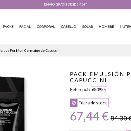
ENVÍO GRATIS DESDE 45€*
PACKS
FACIAL
CORPORAL
CABELLO
SOLAR
HOMBRE
NUTRI
erage For Men Germaine de Capuccini
PACK EMULSIÓN 
CAPUCCINI
Referencia
680955
Fuera de stock
67,44 €
84,30 