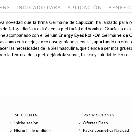
ENE
INDICADO PARA
APLICACIÓN
BENEFIC
va novedad que la firma Germaine de Capuccini ha lanzado para re
de fatiga diaria y estrés en la piel facial del hombre. Gracias a es
iene acompañado con el
Sérum Energy Eyes Roll-On Germaine de C
das como entrecejo, surco nasogeniano, sienes…, aportando un efect
cer las necesidades de la piel masculina, que tiende a ser más gruesa
do la textura de la piel, dejándola suave, fresca y saludable. En r
tratamiento facial perfecto antiedad, hidratante y revitalizante pa
es darle a tu piel nutrientes esenciales para revitalizar y refres
aine de Capuccini son tantos, que al aplicarla en tu piel notarás in
ccini
contiene 2 increíbles productos para que puedas realizar el tra
aine de Capuccini notarás tu piel mucho más hidratada y equilibrad
rla mucho más joven. Gracias a la tecnología de sus activos y a su a
rente al envejecimiento.
50 ml (formato y tamaño original).
 en le contorno de ojos.
or Men de Germanine de Capuccini.
ormato y tamaño original).
as zonas concretas del rostro que se aprecien signos de cansancio,
expresión. Aporta un efecto energía-frescor de forma inmediata.
evitalizante de la firma Germaine y compra online Pack Emulsión Hy
omienda que lo hagas por la noche.
uccini, por el rostro y el cuello realizando un ligero masaje.
cini? es un pack diseñado para revitalizar y proteger la piel, comb
MI CUENTA
PROMOCIONES
Iniciar sesión
Ofertas Flash
Packs cosmética Navidad
Historial de pedidos